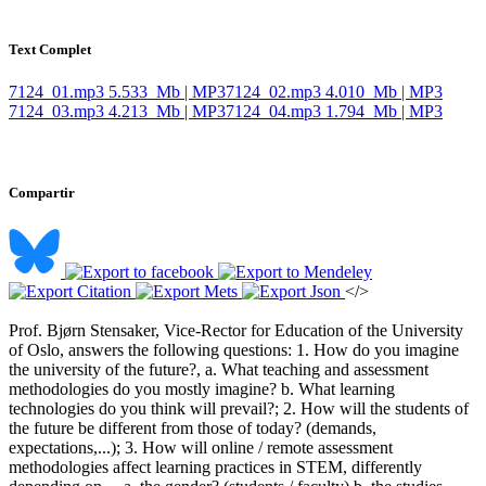
Text Complet
7124_01.mp3
5.533 Mb | MP3
7124_02.mp3
4.010 Mb | MP3
7124_03.mp3
4.213 Mb | MP3
7124_04.mp3
1.794 Mb | MP3
Compartir
</>
Prof. Bjørn Stensaker, Vice-Rector for Education of the University
of Oslo, answers the following questions: 1. How do you imagine
the university of the future?, a. What teaching and assessment
methodologies do you mostly imagine? b. What learning
technologies do you think will prevail?; 2. How will the students of
the future be different from those of today? (demands,
expectations,...); 3. How will online / remote assessment
methodologies affect learning practices in STEM, differently