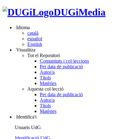
DUGiMedia
Idioma
català
español
English
Visualitza
Tot el Repositori
Comunitats i col·leccions
Per data de publicació
Autor/a
Títols
Matèries
Aquesta col·lecció
Per data de publicació
Autor/a
Títols
Matèries
Identifica't
Usuaris UdG
Identificació UdG