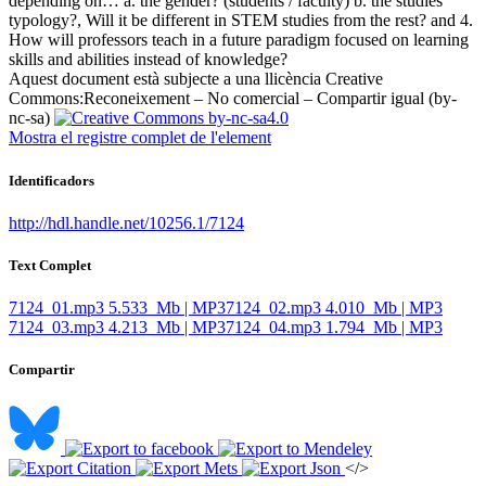
depending on… a. the gender? (students / faculty) b. the studies
typology?, Will it be different in STEM studies from the rest? and 4.
How will professors teach in a future paradigm focused on learning
skills and abilities instead of knowledge? ​
Aquest document està subjecte a una llicència Creative
Commons:
Reconeixement – No comercial – Compartir igual (by-
nc-sa)
Mostra el registre complet de l'element
Identificadors
http://hdl.handle.net/10256.1/7124
Text Complet
7124_01.mp3
5.533 Mb | MP3
7124_02.mp3
4.010 Mb | MP3
7124_03.mp3
4.213 Mb | MP3
7124_04.mp3
1.794 Mb | MP3
Compartir
</>