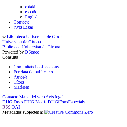
català
español
English
Contacte
Avís Legal
©
Biblioteca Universitat de Girona
Universitat de Girona
Biblioteca Universitat de Girona
Powered by
DSpace
Consulta
Comunitats i col·leccions
Per data de publicació
Autor/a
Títols
Matèries
Contacte
Mapa del web
Avís legal
DUGiDocs
DUGiMedia
DUGiFonsEspecials
RSS
OAI
Metadades subjectes a: