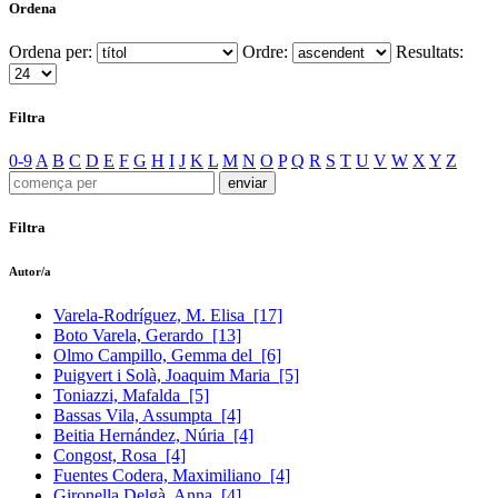
Ordena
Ordena per:
Ordre:
Resultats:
Filtra
0-9
A
B
C
D
E
F
G
H
I
J
K
L
M
N
O
P
Q
R
S
T
U
V
W
X
Y
Z
Filtra
Autor/a
Varela-Rodríguez, M. Elisa
[17]
Boto Varela, Gerardo
[13]
Olmo Campillo, Gemma del
[6]
Puigvert i Solà, Joaquim Maria
[5]
Toniazzi, Mafalda
[5]
Bassas Vila, Assumpta
[4]
Beitia Hernández, Núria
[4]
Congost, Rosa
[4]
Fuentes Codera, Maximiliano
[4]
Gironella Delgà, Anna
[4]