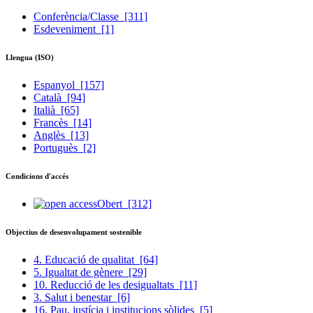
Conferència/Classe
[311]
Esdeveniment
[1]
Llengua (ISO)
Espanyol
[157]
Català
[94]
Italià
[65]
Francès
[14]
Anglès
[13]
Portuguès
[2]
Condicions d'accés
Obert
[312]
Objectius de desenvolupament sostenible
4. Educació de qualitat
[64]
5. Igualtat de gènere
[29]
10. Reducció de les desigualtats
[11]
3. Salut i benestar
[6]
16. Pau, justícia i institucions sòlides
[5]