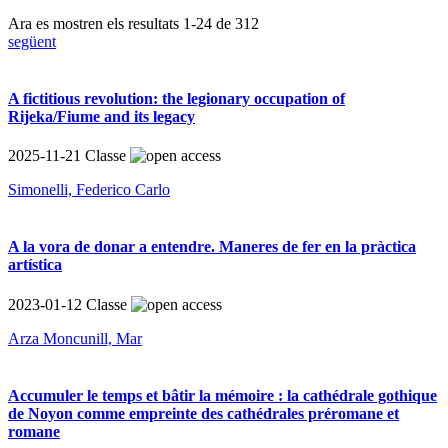
Ara es mostren els resultats
1
-
24
de
312
següent
A fictitious revolution: the legionary occupation of
Rijeka/Fiume and its legacy
2025-11-21
Classe
Simonelli, Federico Carlo
A la vora de donar a entendre. Maneres de fer en la pràctica
artística
2023-01-12
Classe
Arza Moncunill, Mar
Accumuler le temps et bâtir la mémoire : la cathédrale gothique
de Noyon comme empreinte des cathédrales préromane et
romane