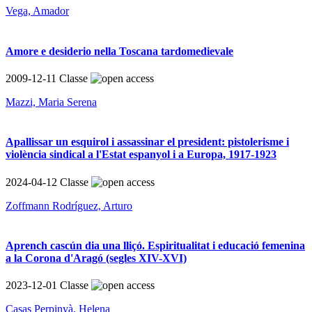
Vega, Amador
Amore e desiderio nella Toscana tardomedievale
2009-12-11
Classe
Mazzi, Maria Serena
Apallissar un esquirol i assassinar el president: pistolerisme i
violència sindical a l'Estat espanyol i a Europa, 1917-1923
2024-04-12
Classe
Zoffmann Rodríguez, Arturo
Aprench cascún dia una lliçó. Espiritualitat i educació femenina
a la Corona d'Aragó (segles XIV-XVI)
2023-12-01
Classe
Casas Perpinyà, Helena