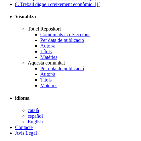
8. Treball digne i creixement econòmic
[1]
Visualitza
Tot el Repositori
Comunitats i col·leccions
Per data de publicació
Autor/a
Títols
Matèries
Aquesta comunitat
Per data de publicació
Autor/a
Títols
Matèries
idioma
català
español
English
Contacte
Avís Legal