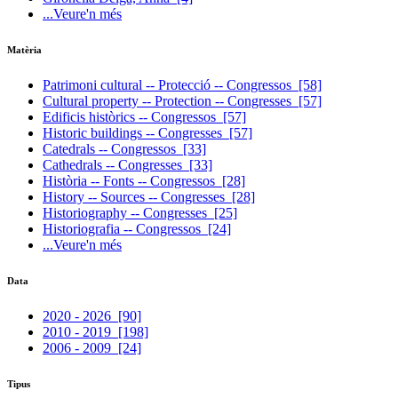
...Veure'n més
Matèria
Patrimoni cultural -- Protecció -- Congressos
[58]
Cultural property -- Protection -- Congresses
[57]
Edificis històrics -- Congressos
[57]
Historic buildings -- Congresses
[57]
Catedrals -- Congressos
[33]
Cathedrals -- Congresses
[33]
Història -- Fonts -- Congressos
[28]
History -- Sources -- Congresses
[28]
Historiography -- Congresses
[25]
Historiografia -- Congressos
[24]
...Veure'n més
Data
2020 - 2026
[90]
2010 - 2019
[198]
2006 - 2009
[24]
Tipus