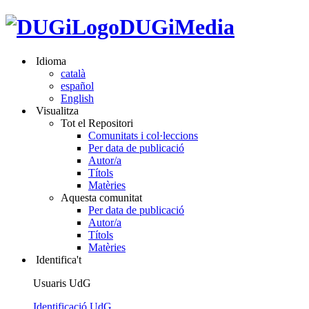
DUGiMedia
Idioma
català
español
English
Visualitza
Tot el Repositori
Comunitats i col·leccions
Per data de publicació
Autor/a
Títols
Matèries
Aquesta comunitat
Per data de publicació
Autor/a
Títols
Matèries
Identifica't
Usuaris UdG
Identificació UdG