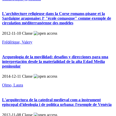
L'architecture religieuse dans la Corse romano-pisane et la
Sardaigne aragonaise: l‘ "école comasque" comme exemple de
circulation méditerranéenne des modèles
2012-11-10
Classe
Frédérique, Valery
Arqueología de la movilidad: desafíos y direcciones para una
interpretación desde la materialidad de la alta Edad Media
peninsular
2014-12-11
Classe
Olmo, Laura
L'arquitectura de la catedral medieval com a instrument
episcopal d'ideologia i de política urbana: l'exemple de Venècia
2012-11-08
Classe