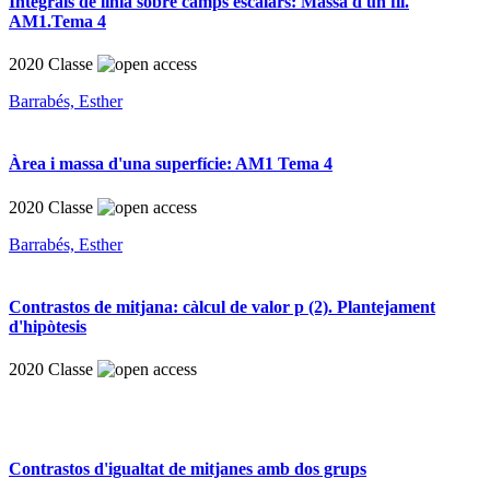
Integrals de línia sobre camps escalars: Massa d'un fil.
AM1.Tema 4
2020
Classe
Barrabés, Esther
Àrea i massa d'una superfície: AM1 Tema 4
2020
Classe
Barrabés, Esther
Contrastos de mitjana: càlcul de valor p (2). Plantejament
d'hipòtesis
2020
Classe
Contrastos d'igualtat de mitjanes amb dos grups