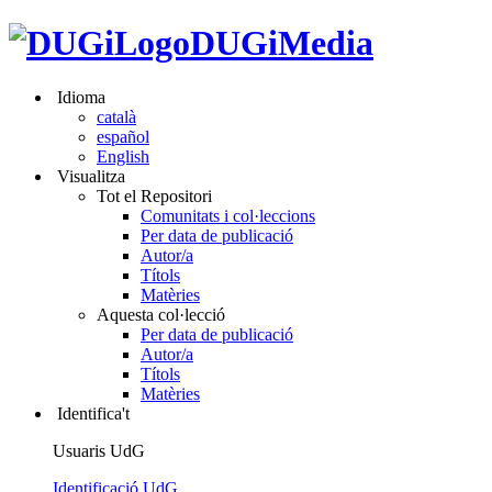
DUGiMedia
Idioma
català
español
English
Visualitza
Tot el Repositori
Comunitats i col·leccions
Per data de publicació
Autor/a
Títols
Matèries
Aquesta col·lecció
Per data de publicació
Autor/a
Títols
Matèries
Identifica't
Usuaris UdG
Identificació UdG