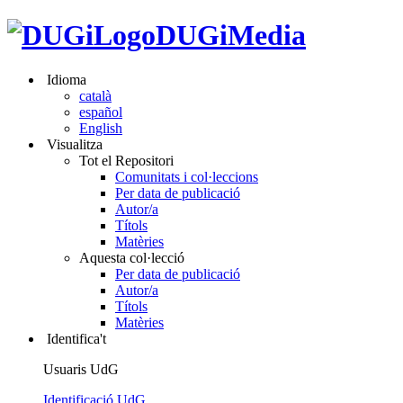
DUGiMedia
Idioma
català
español
English
Visualitza
Tot el Repositori
Comunitats i col·leccions
Per data de publicació
Autor/a
Títols
Matèries
Aquesta col·lecció
Per data de publicació
Autor/a
Títols
Matèries
Identifica't
Usuaris UdG
Identificació UdG