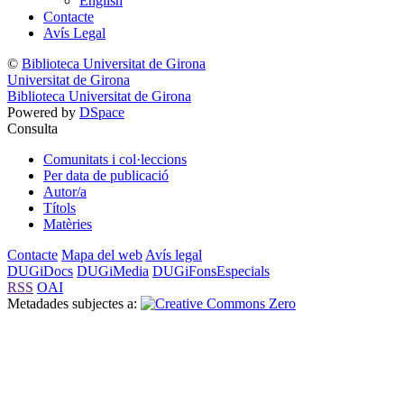
English
Contacte
Avís Legal
©
Biblioteca Universitat de Girona
Universitat de Girona
Biblioteca Universitat de Girona
Powered by
DSpace
Consulta
Comunitats i col·leccions
Per data de publicació
Autor/a
Títols
Matèries
Contacte
Mapa del web
Avís legal
DUGiDocs
DUGiMedia
DUGiFonsEspecials
RSS
OAI
Metadades subjectes a: