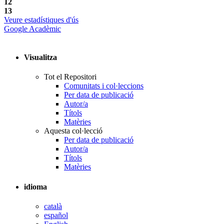
12
13
Veure estadístiques d'ús
Google Acadèmic
Visualitza
Tot el Repositori
Comunitats i col·leccions
Per data de publicació
Autor/a
Títols
Matèries
Aquesta col·lecció
Per data de publicació
Autor/a
Títols
Matèries
idioma
català
español