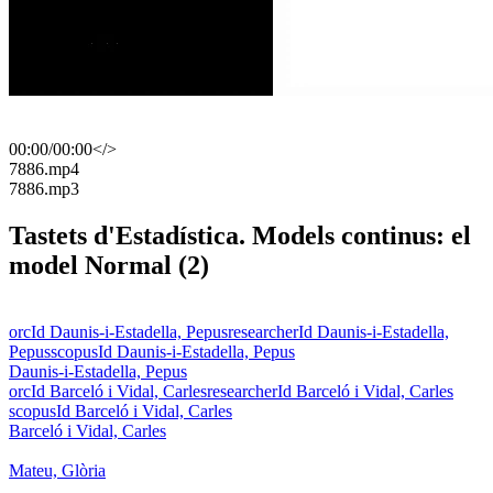
00:00
/
00:00
</>
​7886.mp4
​7886.mp3
Tastets d'Estadística. Models continus: el
model Normal (2)
orcId Daunis-i-Estadella, Pepus
researcherId Daunis-i-Estadella,
Pepus
scopusId Daunis-i-Estadella, Pepus
Daunis-i-Estadella, Pepus
orcId Barceló i Vidal, Carles
researcherId Barceló i Vidal, Carles
scopusId Barceló i Vidal, Carles
Barceló i Vidal, Carles
Mateu, Glòria