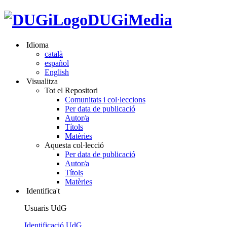
DUGiMedia
Idioma
català
español
English
Visualitza
Tot el Repositori
Comunitats i col·leccions
Per data de publicació
Autor/a
Títols
Matèries
Aquesta col·lecció
Per data de publicació
Autor/a
Títols
Matèries
Identifica't
Usuaris UdG
Identificació UdG