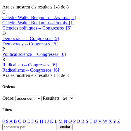
Ara es mostren els resultats
1
-
8
de
8
C
Càtedra Walter Benjamin -- Awards [1]
Càtedra Walter Benjamin -- Premis [1]
Ciències polítiques -- Congressos [6]
D
Democràcia -- Congressos [5]
Democracy -- Congresses [5]
P
Political science -- Congresses [6]
R
Radicalism -- Congresses [6]
Radicalisme -- Congressos [6]
Ara es mostren els resultats
1
-
8
de
8
Ordena
Ordre:
Resultats:
Filtra
0-9
A
B
C
D
E
F
G
H
I
J
K
L
M
N
O
P
Q
R
S
T
U
V
W
X
Y
Z