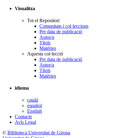
Visualitza
Tot el Repositori
Comunitats i col·leccions
Per data de publicació
Autor/a
Títols
Matèries
Aquesta col·lecció
Per data de publicació
Autor/a
Títols
Matèries
idioma
català
español
English
Contacte
Avís Legal
©
Biblioteca Universitat de Girona