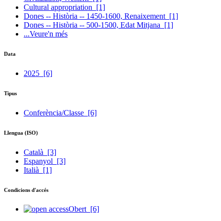
Cultural appropriation
[1]
Dones -- Història -- 1450-1600, Renaixement
[1]
Dones -- Història -- 500-1500, Edat Mitjana
[1]
...Veure'n més
Data
2025
[6]
Tipus
Conferència/Classe
[6]
Llengua (ISO)
Català
[3]
Espanyol
[3]
Italià
[1]
Condicions d'accés
Obert
[6]