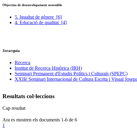
Objectius de desenvolupament sostenible
5. Igualtat de gènere
[6]
4. Educació de qualitat
[4]
Jerarquia
Recerca
Institut de Recerca Històrica (IRH)
Seminari Permanent d'Estudis Polítics i Culturals (SPEPC)
XXIIè Seminari Internacional de Cultura Escrita i Visual Josep
Resultats col·leccions
Cap resultat
Ara es mostren els documents
1-6
de
6
1