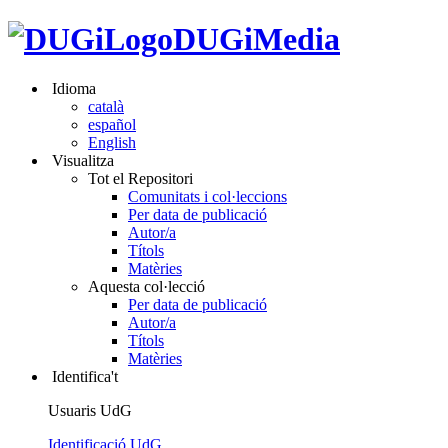
DUGiMedia
Idioma
català
español
English
Visualitza
Tot el Repositori
Comunitats i col·leccions
Per data de publicació
Autor/a
Títols
Matèries
Aquesta col·lecció
Per data de publicació
Autor/a
Títols
Matèries
Identifica't
Usuaris UdG
Identificació UdG