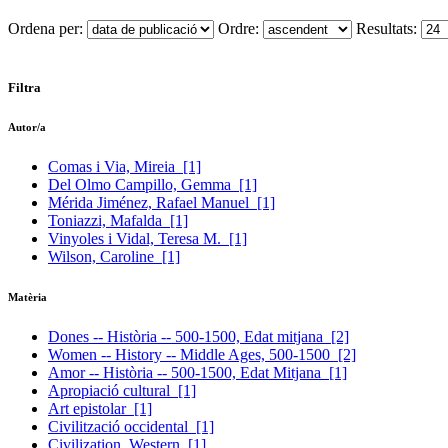
Ordena per:
Ordre:
Resultats:
Filtra
Autor/a
Comas i Via, Mireia
[1]
Del Olmo Campillo, Gemma
[1]
Mérida Jiménez, Rafael Manuel
[1]
Toniazzi, Mafalda
[1]
Vinyoles i Vidal, Teresa M.
[1]
Wilson, Caroline
[1]
Matèria
Dones -- Història -- 500-1500, Edat mitjana
[2]
Women -- History -- Middle Ages, 500-1500
[2]
Amor -- Història -- 500-1500, Edat Mitjana
[1]
Apropiació cultural
[1]
Art epistolar
[1]
Civilització occidental
[1]
Civilization, Western
[1]