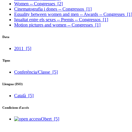
Women -- Congresses
[2]
Cinematografia i dones -- Congressos
[1]
Equality between women and men -- Awards -- Congresses
[1
Igualtat entre els sexes -- Premis -- Congressos
[1]
Motion pictures and women -- Congresses
[1]
Data
2011
[5]
Tipus
Conferència/Classe
[5]
Llengua (ISO)
Català
[5]
Condicions d'accés
Obert
[5]