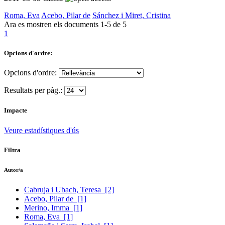
Roma, Eva
Acebo, Pilar de
Sánchez i Miret, Cristina
Ara es mostren els documents
1-5
de
5
1
Opcions d'ordre:
Opcions d'ordre:
Resultats per pàg.:
Impacte
Veure estadístiques d'ús
Filtra
Autor/a
Cabruja i Ubach, Teresa
[2]
Acebo, Pilar de
[1]
Merino, Imma
[1]
Roma, Eva
[1]