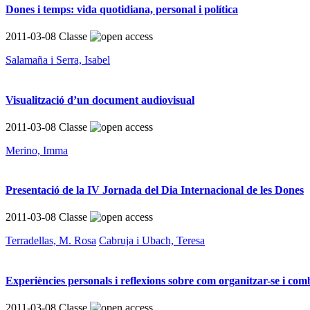
Dones i temps: vida quotidiana, personal i política
2011-03-08
Classe
Salamaña i Serra, Isabel
Visualització d’un document audiovisual
2011-03-08
Classe
Merino, Imma
Presentació de la IV Jornada del Dia Internacional de les Dones
2011-03-08
Classe
Terradellas, M. Rosa
Cabruja i Ubach, Teresa
Experiències personals i reflexions sobre com organitzar-se i comb
2011-03-08
Classe