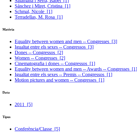
Salamaña i Serra, Isabel
[1]
Sánchez i Miret, Cristina
[1]
Schmal, Nicole
[1]
Terradellas, M. Rosa
[1]
Matèria
Equality between women and men -- Congresses
[3]
Igualtat entre els sexes -- Congressos
[3]
Dones -- Congressos
[2]
Women -- Congresses
[2]
Cinematografia i dones -- Congressos
[1]
Equality between women and men -- Awards -- Congresses
[1
Igualtat entre els sexes -- Premis -- Congressos
[1]
Motion pictures and women -- Congresses
[1]
Data
2011
[5]
Tipus
Conferència/Classe
[5]