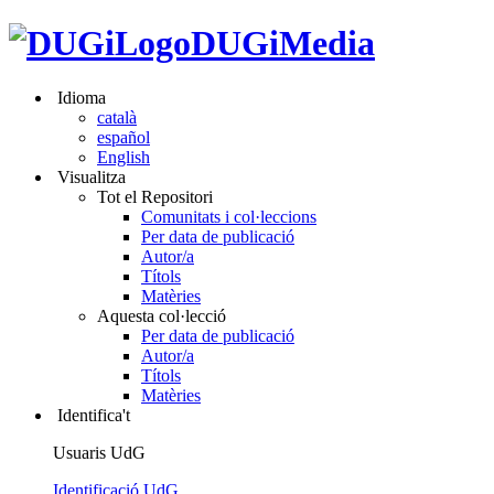
DUGiMedia
Idioma
català
español
English
Visualitza
Tot el Repositori
Comunitats i col·leccions
Per data de publicació
Autor/a
Títols
Matèries
Aquesta col·lecció
Per data de publicació
Autor/a
Títols
Matèries
Identifica't
Usuaris UdG
Identificació UdG