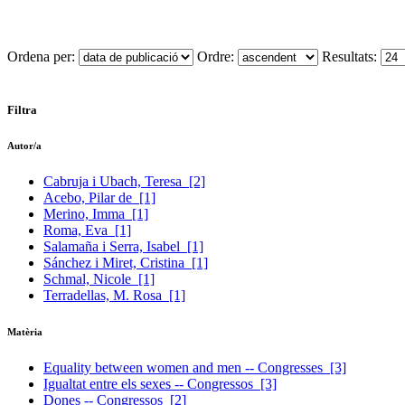
Ordena per:
Ordre:
Resultats:
Filtra
Autor/a
Cabruja i Ubach, Teresa
[2]
Acebo, Pilar de
[1]
Merino, Imma
[1]
Roma, Eva
[1]
Salamaña i Serra, Isabel
[1]
Sánchez i Miret, Cristina
[1]
Schmal, Nicole
[1]
Terradellas, M. Rosa
[1]
Matèria
Equality between women and men -- Congresses
[3]
Igualtat entre els sexes -- Congressos
[3]
Dones -- Congressos
[2]