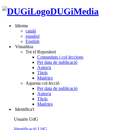
DUGiMedia
Idioma
català
español
English
Visualitza
Tot el Repositori
Comunitats i col·leccions
Per data de publicació
Autor/a
Títols
Matèries
Aquesta col·lecció
Per data de publicació
Autor/a
Títols
Matèries
Identifica't
Usuaris UdG
Identificació UdG