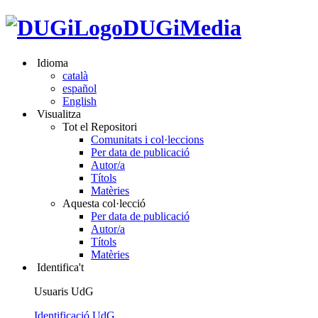
DUGiMedia
Idioma
català
español
English
Visualitza
Tot el Repositori
Comunitats i col·leccions
Per data de publicació
Autor/a
Títols
Matèries
Aquesta col·lecció
Per data de publicació
Autor/a
Títols
Matèries
Identifica't
Usuaris UdG
Identificació UdG