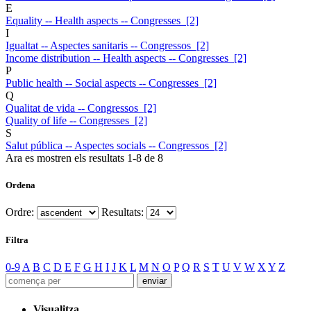
E
Equality -- Health aspects -- Congresses [2]
I
Igualtat -- Aspectes sanitaris -- Congressos [2]
Income distribution -- Health aspects -- Congresses [2]
P
Public health -- Social aspects -- Congresses [2]
Q
Qualitat de vida -- Congressos [2]
Quality of life -- Congresses [2]
S
Salut pública -- Aspectes socials -- Congressos [2]
Ara es mostren els resultats
1
-
8
de
8
Ordena
Ordre:
Resultats:
Filtra
0-9
A
B
C
D
E
F
G
H
I
J
K
L
M
N
O
P
Q
R
S
T
U
V
W
X
Y
Z
Visualitza