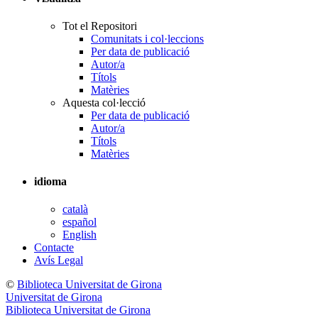
Tot el Repositori
Comunitats i col·leccions
Per data de publicació
Autor/a
Títols
Matèries
Aquesta col·lecció
Per data de publicació
Autor/a
Títols
Matèries
idioma
català
español
English
Contacte
Avís Legal
©
Biblioteca Universitat de Girona
Universitat de Girona
Biblioteca Universitat de Girona