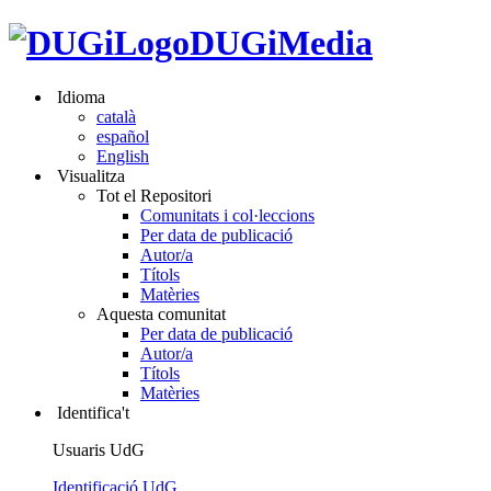
DUGiMedia
Idioma
català
español
English
Visualitza
Tot el Repositori
Comunitats i col·leccions
Per data de publicació
Autor/a
Títols
Matèries
Aquesta comunitat
Per data de publicació
Autor/a
Títols
Matèries
Identifica't
Usuaris UdG
Identificació UdG