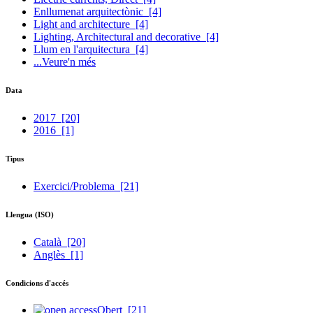
Enllumenat arquitectònic
[4]
Light and architecture
[4]
Lighting, Architectural and decorative
[4]
Llum en l'arquitectura
[4]
...Veure'n més
Data
2017
[20]
2016
[1]
Tipus
Exercici/Problema
[21]
Llengua (ISO)
Català
[20]
Anglès
[1]
Condicions d'accés
Obert
[21]