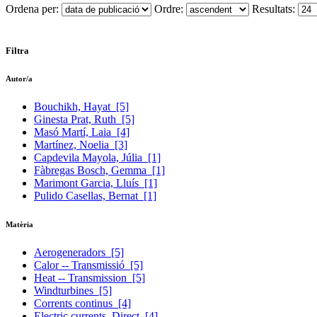
Ordena per:
Ordre:
Resultats:
Filtra
Autor/a
Bouchikh, Hayat
[5]
Ginesta Prat, Ruth
[5]
Masó Martí, Laia
[4]
Martínez, Noelia
[3]
Capdevila Mayola, Júlia
[1]
Fàbregas Bosch, Gemma
[1]
Marimont Garcia, Lluís
[1]
Pulido Casellas, Bernat
[1]
Matèria
Aerogeneradors
[5]
Calor -- Transmissió
[5]
Heat -- Transmission
[5]
Windturbines
[5]
Corrents continus
[4]
Electric currents, Direct
[4]