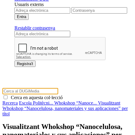
Usuaris externs
Restablir contrasenya
Cerca en aquesta col·lecció
Recerca
Escola Politècni...
Whokshop “Nanoce...
Visualitzant
Whokshop “Nanocelulosa, nanomateriales y sus aplicaciones” per
títol
Visualitzant Whokshop “Nanocelulosa,
nanomateriales y sus aplicaciones” per