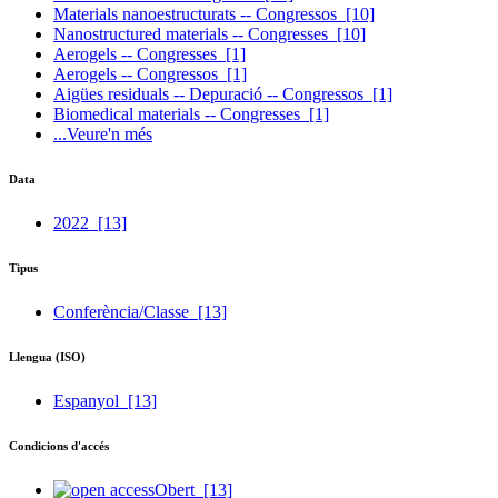
Materials nanoestructurats -- Congressos
[10]
Nanostructured materials -- Congresses
[10]
Aerogels -- Congresses
[1]
Aerogels -- Congressos
[1]
Aigües residuals -- Depuració -- Congressos
[1]
Biomedical materials -- Congresses
[1]
...Veure'n més
Data
2022
[13]
Tipus
Conferència/Classe
[13]
Llengua (ISO)
Espanyol
[13]
Condicions d'accés
Obert
[13]