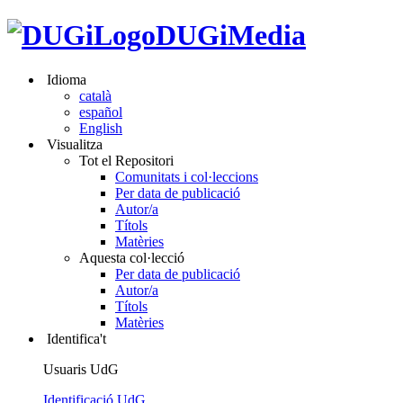
DUGiMedia
Idioma
català
español
English
Visualitza
Tot el Repositori
Comunitats i col·leccions
Per data de publicació
Autor/a
Títols
Matèries
Aquesta col·lecció
Per data de publicació
Autor/a
Títols
Matèries
Identifica't
Usuaris UdG
Identificació UdG