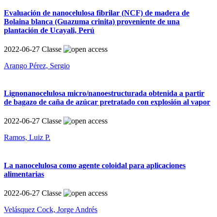
Evaluación de nanocelulosa fibrilar (NCF) de madera de
Bolaina blanca (Guazuma crinita) proveniente de una
plantación de Ucayali, Perú
2022-06-27
Classe
Arango Pérez, Sergio
Lignonanocelulosa micro/nanoestructurada obtenida a partir
de bagazo de caña de azúcar pretratado con explosión al vapor
2022-06-27
Classe
Ramos, Luiz P.
La nanocelulosa como agente coloidal para aplicaciones
alimentarias
2022-06-27
Classe
Velásquez Cock, Jorge Andrés