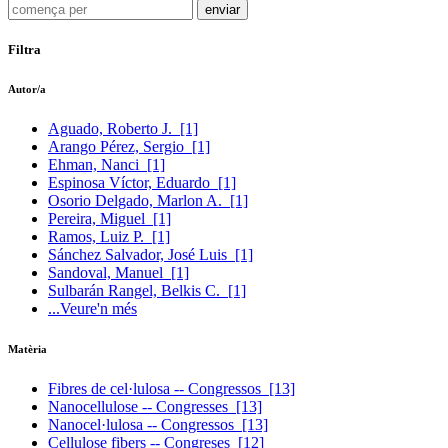
Filtra
Autor/a
Aguado, Roberto J.
[1]
Arango Pérez, Sergio
[1]
Ehman, Nanci
[1]
Espinosa Víctor, Eduardo
[1]
Osorio Delgado, Marlon A.
[1]
Pereira, Miguel
[1]
Ramos, Luiz P.
[1]
Sánchez Salvador, José Luis
[1]
Sandoval, Manuel
[1]
Sulbarán Rangel, Belkis C.
[1]
...Veure'n més
Matèria
Fibres de cel·lulosa -- Congressos
[13]
Nanocellulose -- Congresses
[13]
Nanocel·lulosa -- Congressos
[13]
Cellulose fibers -- Congreses
[12]