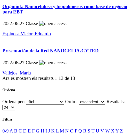
Organink: Nanocelulosa y biopolímeros como base de negocio
para EBT
2022-06-27
Classe
Espinosa Víctor, Eduardo
Presentación de la Red NANOCELIA-CYTED
2022-06-27
Classe
Vallejos, María
Ara es mostren els resultats
1
-
13
de
13
Ordena
Ordena per:
Ordre:
Resultats:
Filtra
0-9
A
B
C
D
E
F
G
H
I
J
K
L
M
N
O
P
Q
R
S
T
U
V
W
X
Y
Z