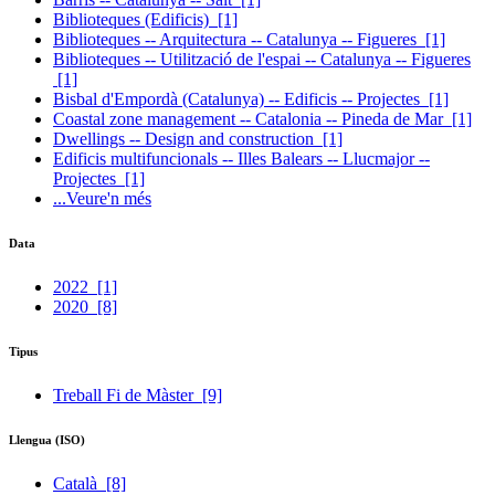
Biblioteques (Edificis)
[1]
Biblioteques -- Arquitectura -- Catalunya -- Figueres
[1]
Biblioteques -- Utilització de l'espai -- Catalunya -- Figueres
[1]
Bisbal d'Empordà (Catalunya) -- Edificis -- Projectes
[1]
Coastal zone management -- Catalonia -- Pineda de Mar
[1]
Dwellings -- Design and construction
[1]
Edificis multifuncionals -- Illes Balears -- Llucmajor --
Projectes
[1]
...Veure'n més
Data
2022
[1]
2020
[8]
Tipus
Treball Fi de Màster
[9]
Llengua (ISO)
Català
[8]