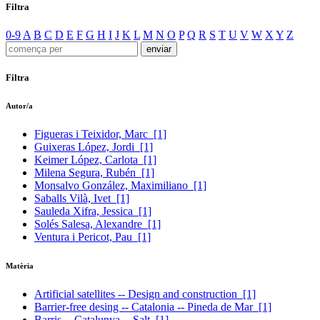
Filtra
0-9
A
B
C
D
E
F
G
H
I
J
K
L
M
N
O
P
Q
R
S
T
U
V
W
X
Y
Z
Filtra
Autor/a
Figueras i Teixidor, Marc
[1]
Guixeras López, Jordi
[1]
Keimer López, Carlota
[1]
Milena Segura, Rubén
[1]
Monsalvo González, Maximiliano
[1]
Saballs Vilà, Ivet
[1]
Sauleda Xifra, Jessica
[1]
Solés Salesa, Alexandre
[1]
Ventura i Pericot, Pau
[1]
Matèria
Artificial satellites -- Design and construction
[1]
Barrier-free desing -- Catalonia -- Pineda de Mar
[1]
Barris -- Catalunya -- Salt
[1]