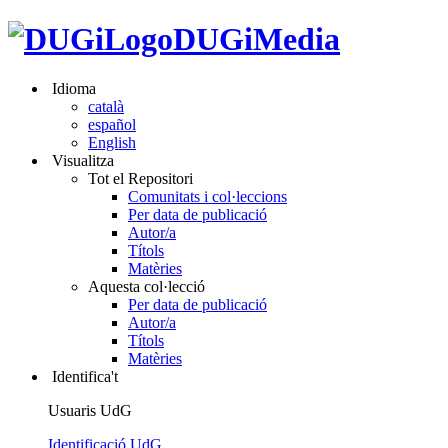
DUGiMedia
Idioma
català
español
English
Visualitza
Tot el Repositori
Comunitats i col·leccions
Per data de publicació
Autor/a
Títols
Matèries
Aquesta col·lecció
Per data de publicació
Autor/a
Títols
Matèries
Identifica't
Usuaris UdG
Identificació UdG