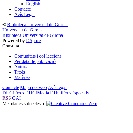
English
Contacte
Avís Legal
©
Biblioteca Universitat de Girona
Universitat de Girona
Biblioteca Universitat de Girona
Powered by
DSpace
Consulta
Comunitats i col·leccions
Per data de publicació
Autor/a
Títols
Matèries
Contacte
Mapa del web
Avís legal
DUGiDocs
DUGiMedia
DUGiFonsEspecials
RSS
OAI
Metadades subjectes a: