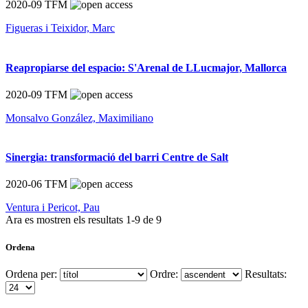
2020-09
TFM
Figueras i Teixidor, Marc
Reapropiarse del espacio: S'Arenal de LLucmajor, Mallorca
2020-09
TFM
Monsalvo González, Maximiliano
Sinergia: transformació del barri Centre de Salt
2020-06
TFM
Ventura i Pericot, Pau
Ara es mostren els resultats
1
-
9
de
9
Ordena
Ordena per:
Ordre:
Resultats: