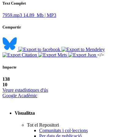
Text Complet
7959.mp3
14.89 Mb | MP3
Compartir
</>
Impacte
138
10
Veure estadístiques d'ús
Google Acadèmic
Visualitza
Tot el Repositori
Comunitats i col·leccions
Per data de publicació