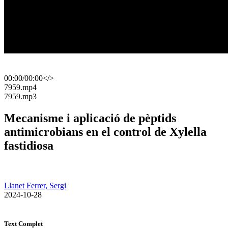
00:00
/
00:00
</>
​7959.mp4
​7959.mp3
Mecanisme i aplicació de pèptids
antimicrobians en el control de Xylella
fastidiosa
Llanet Ferrer, Sergi
​ 2024-10-28
Text Complet