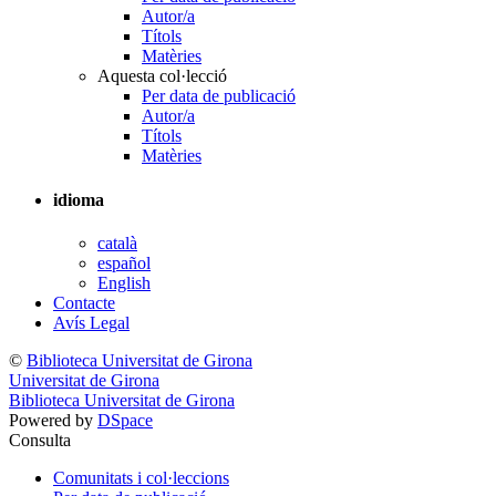
Autor/a
Títols
Matèries
Aquesta col·lecció
Per data de publicació
Autor/a
Títols
Matèries
idioma
català
español
English
Contacte
Avís Legal
©
Biblioteca Universitat de Girona
Universitat de Girona
Biblioteca Universitat de Girona
Powered by
DSpace
Consulta
Comunitats i col·leccions