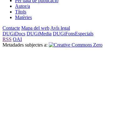
Per data de publicació
Autor/a
Títols
Matèries
Contacte
Mapa del web
Avís legal
DUGiDocs
DUGiMedia
DUGiFonsEspecials
RSS
OAI
Metadades subjectes a: