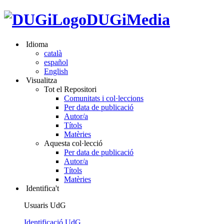
DUGiMedia
Idioma
català
español
English
Visualitza
Tot el Repositori
Comunitats i col·leccions
Per data de publicació
Autor/a
Títols
Matèries
Aquesta col·lecció
Per data de publicació
Autor/a
Títols
Matèries
Identifica't
Usuaris UdG
Identificació UdG