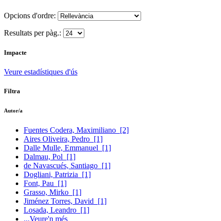
Opcions d'ordre:
Resultats per pàg.:
Impacte
Veure estadístiques d'ús
Filtra
Autor/a
Fuentes Codera, Maximiliano
[2]
Aires Oliveira, Pedro
[1]
Dalle Mulle, Emmanuel
[1]
Dalmau, Pol
[1]
de Navascués, Santiago
[1]
Dogliani, Patrizia
[1]
Font, Pau
[1]
Grasso, Mirko
[1]
Jiménez Torres, David
[1]
Losada, Leandro
[1]
...Veure'n més