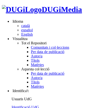
DUGiMedia
Idioma
català
español
English
Visualitza
Tot el Repositori
Comunitats i col·leccions
Per data de publicació
Autor/a
Títols
Matèries
Aquesta col·lecció
Per data de publicació
Autor/a
Títols
Matèries
Identifica't
Usuaris UdG
Identificació UdG