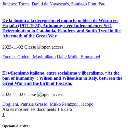
Jiménez Torres, David
de Navascués, Santiago
Font, Pau
De la ilusión a la decepción: el impacto político de Wilson en
España (1917-1923). Autonomy over Independence: Self-
Determination in Catalonia, Flanders, and South Tyrol in the
Aftermath of the Great War.
2023-11-02
Classe
Fuentes Codera, Maximiliano
Dalle Mulle, Emmanuel
El wilsonismo italiano, entre socialismo y liberalismo. “At the
ban of humanity”: Wilson and Wilsonism in Italy, between the
Great War and the birth of Fascism.
2023-11-02
Classe
Dogliani, Patrizia
Grasso, Mirko
Perazzoli, Jacopo
Ara es mostren els documents
1-6
de
6
1
Opcions d'ordre: