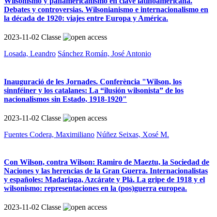
Wilsonismo y panamericanismo en clave latinoamericana.
Debates y controversias. Wilsonianismo e internacionalismo en
la década de 1920: viajes entre Europa y América.
2023-11-02
Classe
Losada, Leandro
Sánchez Román, José Antonio
Inauguració de les Jornades. Conferència "Wilson, los
sinnféiner y los catalanes: La “ilusión wilsonista” de los
nacionalismos sin Estado, 1918-1920"
2023-11-02
Classe
Fuentes Codera, Maximiliano
Núñez Seixas, Xosé M.
Con Wilson, contra Wilson: Ramiro de Maeztu, la Sociedad de
Naciones y las herencias de la Gran Guerra. Internacionalistas
y españoles: Madariaga, Azcárate y Plá. La gripe de 1918 y el
wilsonismo: representaciones en la (pos)guerra europea.
2023-11-02
Classe