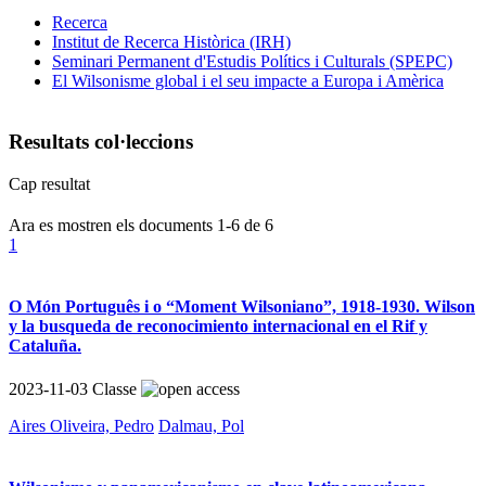
Recerca
Institut de Recerca Històrica (IRH)
Seminari Permanent d'Estudis Polítics i Culturals (SPEPC)
El Wilsonisme global i el seu impacte a Europa i Amèrica
Resultats col·leccions
Cap resultat
Ara es mostren els documents
1-6
de
6
1
O Món Português i o “Moment Wilsoniano”, 1918-1930. Wilson
y la busqueda de reconocimiento internacional en el Rif y
Cataluña.
2023-11-03
Classe
Aires Oliveira, Pedro
Dalmau, Pol