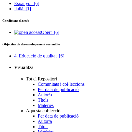
Espanyol
[6]
Italià
[1]
Condicions d'accés
Obert
[6]
Objectius de desenvolupament sostenible
4. Educació de qualitat
[6]
Visualitza
Tot el Repositori
Comunitats i col·leccions
Per data de publicació
Autor/a
Títols
Matèries
Aquesta col·lecció
Per data de publicació
Autor/a
Títols
Matèries