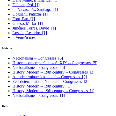
Dalle Mulle, Emmanuel
[1]
Dalmau, Pol
[1]
de Navascués, Santiago
[1]
Dogliani, Patrizia
[1]
Font, Pau
[1]
Grasso, Mirko
[1]
Jiménez Torres, David
[1]
Losada, Leandro
[1]
...Veure'n més
Matèria
Nacionalism -- Congresses
[6]
Història contemporània -- S. XIX -- Congressos
[5]
Nacionalisme -- Congressos
[5]
History, Modern -- 19th century -- Congresses
[3]
Autodeterminació nacional -- Congressos
[2]
Self-determination, National -- Congresses
[2]
History, Modern -- 19th century
[1]
History, Modern -- 19th century -- Congresses
[1]
Nacionalisme -- Congresses
[1]
Data