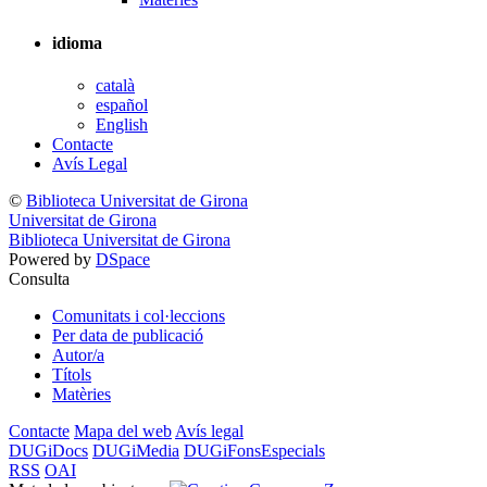
idioma
català
español
English
Contacte
Avís Legal
©
Biblioteca Universitat de Girona
Universitat de Girona
Biblioteca Universitat de Girona
Powered by
DSpace
Consulta
Comunitats i col·leccions
Per data de publicació
Autor/a
Títols
Matèries
Contacte
Mapa del web
Avís legal
DUGiDocs
DUGiMedia
DUGiFonsEspecials
RSS
OAI