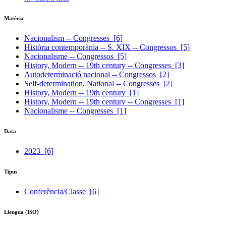
Matèria
Nacionalism -- Congresses
[6]
Història contemporània -- S. XIX -- Congressos
[5]
Nacionalisme -- Congressos
[5]
History, Modern -- 19th century -- Congresses
[3]
Autodeterminació nacional -- Congressos
[2]
Self-determination, National -- Congresses
[2]
History, Modern -- 19th century
[1]
History, Modern -- 19th century -- Congresses
[1]
Nacionalisme -- Congresses
[1]
Data
2023
[6]
Tipus
Conferència/Classe
[6]
Llengua (ISO)